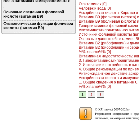
Все о витаминах и микроэлементах
О витаминах [0]
Человек и вода [0]
Основные сведения о фолиевой
Аскорбиновая кислота. Коротко о 
кислоте (витамин B9)
Витамин B9 (фолиевая кислота) и
Витамин B9 (фолиевая кислота) и
Физиологические функции фолиевой
Гипервитаминоз фолиевой кислоты
кислоты (витамин B9)
Авитаминоз/гиповитаминоз витами
Источники фолиевой кислоты (вит
Основные данные об витамине B9 
Витамин B2 (рибофлавин) и двига
Витамин B2 (рибофлавин) и серде
%%txtname%% [0]
Витаминная недостаточность: ав
3. Гипервитаминоз/гипоавитамино
2. Источники и потребность в вит
4. Общие рекомендации по приему
Антиоксидантное действие аскорб
Аскорбиновая кислота и иммунная
1. Общие сведения о витамине C (
%%txtname%% [0]
1
2
3
© X51.project 2007-2026гг.
Разрешается копирование и дру
системами, на материал или глав